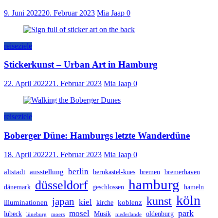
9. Juni 2022
20. Februar 2023
Mia Jaap
0
reiseziele
Stickerkunst – Urban Art in Hamburg
22. April 2022
21. Februar 2023
Mia Jaap
0
reiseziele
Boberger Düne: Hamburgs letzte Wanderdüne
18. April 2022
21. Februar 2023
Mia Jaap
0
berlin
altstadt
ausstellung
bernkastel-kues
bremen
bremerhaven
hamburg
düsseldorf
dänemark
geschlossen
hameln
köln
kunst
japan
kiel
illuminationen
koblenz
kirche
park
mosel
lübeck
Musik
oldenburg
lüneburg
moers
niederlande