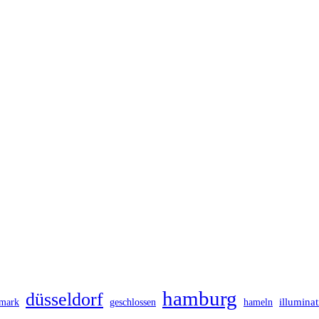
hamburg
düsseldorf
illumina
mark
geschlossen
hameln