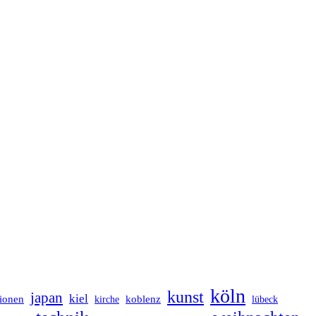
köln
kunst
japan
kiel
tionen
koblenz
kirche
lübeck