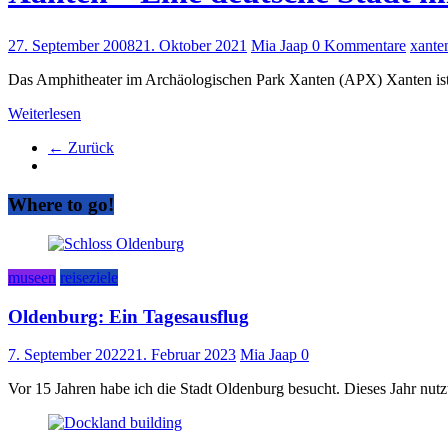
27. September 2008
21. Oktober 2021
Mia Jaap
0 Kommentare
xante
Das Amphitheater im Archäologischen Park Xanten (APX) Xanten ist ei
Weiterlesen
← Zurück
Where to go!
museen
reiseziele
Oldenburg: Ein Tagesausflug
7. September 2022
21. Februar 2023
Mia Jaap
0
Vor 15 Jahren habe ich die Stadt Oldenburg besucht. Dieses Jahr nu