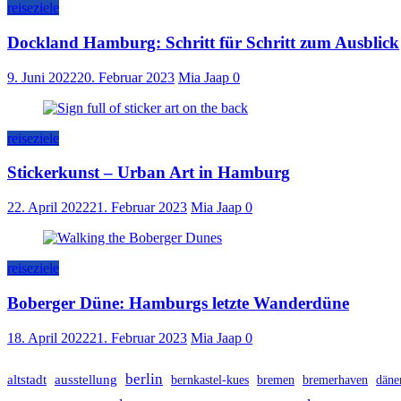
reiseziele
Dockland Hamburg: Schritt für Schritt zum Ausblick
9. Juni 2022
20. Februar 2023
Mia Jaap
0
reiseziele
Stickerkunst – Urban Art in Hamburg
22. April 2022
21. Februar 2023
Mia Jaap
0
reiseziele
Boberger Düne: Hamburgs letzte Wanderdüne
18. April 2022
21. Februar 2023
Mia Jaap
0
berlin
altstadt
ausstellung
bernkastel-kues
bremen
bremerhaven
däne