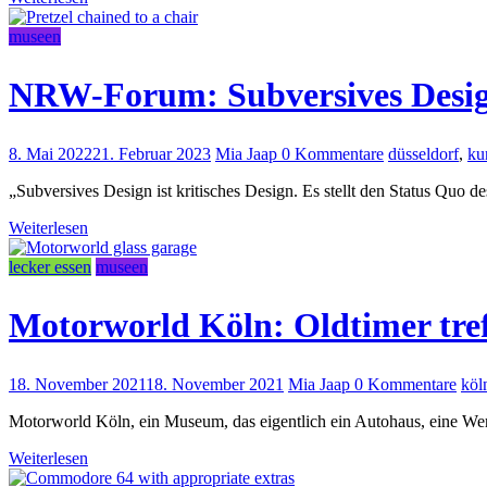
museen
NRW-Forum: Subversives Desi
8. Mai 2022
21. Februar 2023
Mia Jaap
0 Kommentare
düsseldorf
,
ku
„Subversives Design ist kritisches Design. Es stellt den Status Quo d
Weiterlesen
lecker essen
museen
Motorworld Köln: Oldtimer tre
18. November 2021
18. November 2021
Mia Jaap
0 Kommentare
köl
Motorworld Köln, ein Museum, das eigentlich ein Autohaus, eine Werkst
Weiterlesen