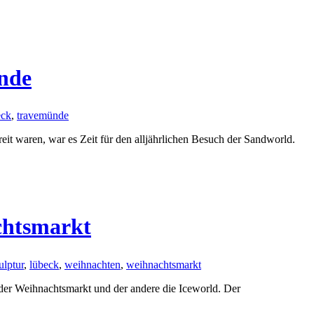
nde
eck
,
travemünde
it waren, war es Zeit für den alljährlichen Besuch der Sandworld.
chtsmarkt
ulptur
,
lübeck
,
weihnachten
,
weihnachtsmarkt
der Weihnachtsmarkt und der andere die Iceworld. Der