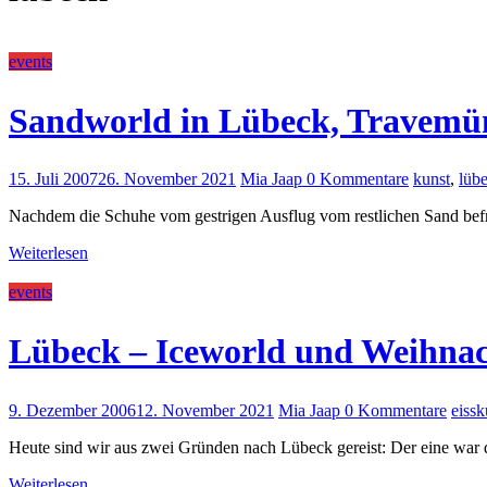
events
Sandworld in Lübeck, Travemü
15. Juli 2007
26. November 2021
Mia Jaap
0 Kommentare
kunst
,
lüb
Nachdem die Schuhe vom gestrigen Ausflug vom restlichen Sand befre
Weiterlesen
events
Lübeck – Iceworld und Weihna
9. Dezember 2006
12. November 2021
Mia Jaap
0 Kommentare
eissk
Heute sind wir aus zwei Gründen nach Lübeck gereist: Der eine war 
Weiterlesen