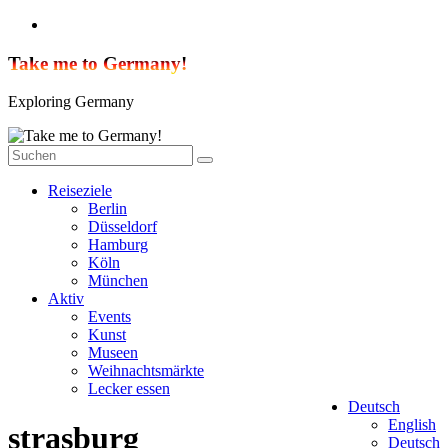
Zum
Inhalt
springen
Take me to Germany!
Exploring Germany
Reiseziele
Berlin
Düsseldorf
Hamburg
Köln
München
Aktiv
Events
Kunst
Museen
Weihnachtsmärkte
Lecker essen
Deutsch
English
strasburg
Deutsch