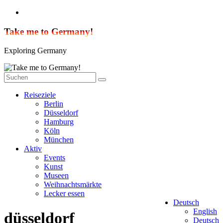
Zum
Inhalt
springen
Take me to Germany!
Exploring Germany
Reiseziele
Berlin
Düsseldorf
Hamburg
Köln
München
Aktiv
Events
Kunst
Museen
Weihnachtsmärkte
Lecker essen
Deutsch
English
düsseldorf
Deutsch