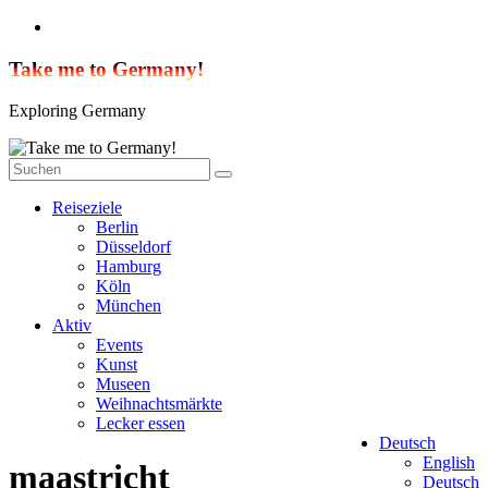
Zum
Inhalt
springen
Take me to Germany!
Exploring Germany
Reiseziele
Berlin
Düsseldorf
Hamburg
Köln
München
Aktiv
Events
Kunst
Museen
Weihnachtsmärkte
Lecker essen
Deutsch
English
maastricht
Deutsch