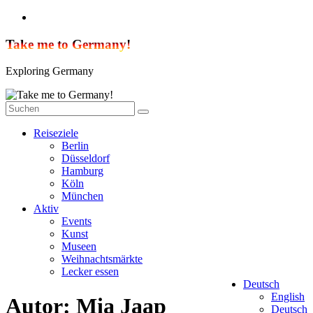
Zum
Inhalt
springen
Take me to Germany!
Exploring Germany
Reiseziele
Berlin
Düsseldorf
Hamburg
Köln
München
Aktiv
Events
Kunst
Museen
Weihnachtsmärkte
Lecker essen
Deutsch
English
Autor:
Mia Jaap
Deutsch