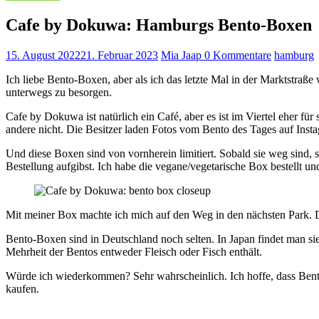
Cafe by Dokuwa: Hamburgs Bento-Boxen
15. August 2022
21. Februar 2023
Mia Jaap
0 Kommentare
hamburg
Ich liebe Bento-Boxen, aber als ich das letzte Mal in der Marktstraß
unterwegs zu besorgen.
Cafe by Dokuwa ist natürlich ein Café, aber es ist im Viertel eher f
andere nicht. Die Besitzer laden Fotos vom Bento des Tages auf Ins
Und diese Boxen sind von vornherein limitiert. Sobald sie weg sind, 
Bestellung aufgibst. Ich habe die vegane/vegetarische Box bestellt un
Mit meiner Box machte ich mich auf den Weg in den nächsten Park. D
Bento-Boxen sind in Deutschland noch selten. In Japan findet man sie
Mehrheit der Bentos entweder Fleisch oder Fisch enthält.
Würde ich wiederkommen? Sehr wahrscheinlich. Ich hoffe, dass Bent
kaufen.