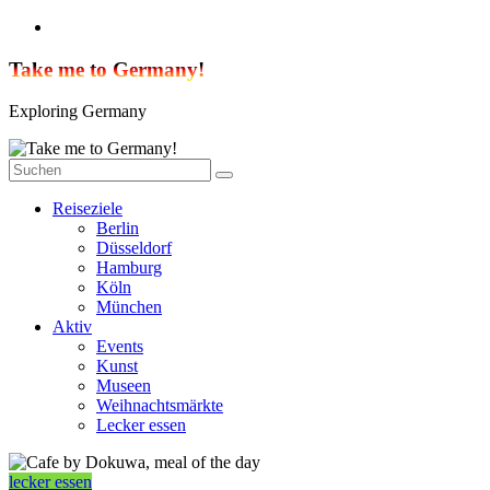
Zum
Inhalt
springen
Take me to Germany!
Exploring Germany
Reiseziele
Berlin
Düsseldorf
Hamburg
Köln
München
Aktiv
Events
Kunst
Museen
Weihnachtsmärkte
Lecker essen
lecker essen