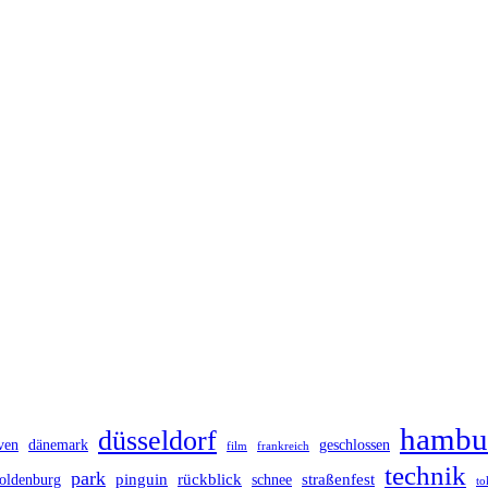
hambu
düsseldorf
ven
dänemark
geschlossen
film
frankreich
technik
park
pinguin
rückblick
straßenfest
oldenburg
schnee
to