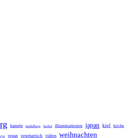
rg
japan
kiel
illuminationen
hameln
kirche
heidelberg
herbst
weihnachten
vegetarisch
vegan
videos
kyo