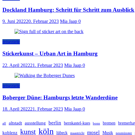
Dockland Hamburg: Schritt für Schritt zum Ausblick
9. Juni 2022
20. Februar 2023
Mia Jaap
0
reiseziele
Stickerkunst – Urban Art in Hamburg
22. April 2022
21. Februar 2023
Mia Jaap
0
reiseziele
Boberger Düne: Hamburgs letzte Wanderdüne
18. April 2022
21. Februar 2023
Mia Jaap
0
berlin
altstadt
ausstellung
bernkastel-kues
bremen
bremerha
alf
bonn
köln
kunst
mosel
koblenz
lübeck
Musik
maastricht
neumünster