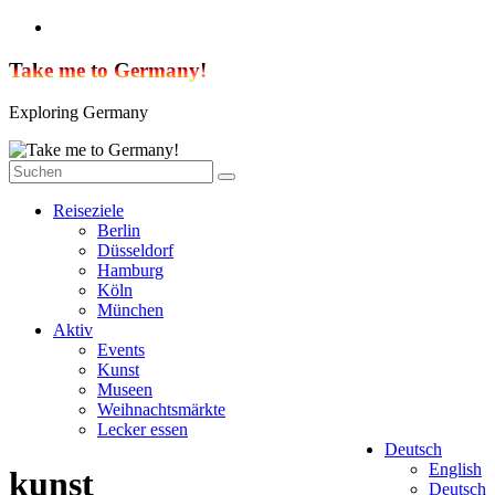
Zum
Inhalt
springen
Take me to Germany!
Exploring Germany
Reiseziele
Berlin
Düsseldorf
Hamburg
Köln
München
Aktiv
Events
Kunst
Museen
Weihnachtsmärkte
Lecker essen
Deutsch
English
kunst
Deutsch