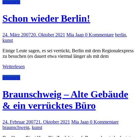
reiseziele
Schon wieder Berlin!
24. März 2007
20. Oktober 2021
Mia Jaap
0 Kommentare
berlin
,
kunst
Einige Leute sagen, es sei verrückt, Berlin mit dem Regionalexpress
zu besuchen (es dauert etwa viermal länger als mit dem
Weiterlesen
reiseziele
Braunschweig – Alte Gebäude
& ein verrücktes Büro
24. Februar 2007
21. Oktober 2021
Mia Jaap
0 Kommentare
braunschweig
,
kunst