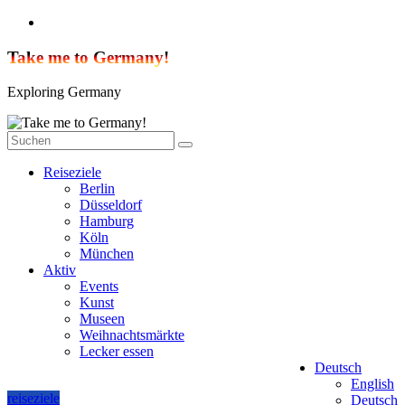
Zum
Inhalt
springen
Take me to Germany!
Exploring Germany
Reiseziele
Berlin
Düsseldorf
Hamburg
Köln
München
Aktiv
Events
Kunst
Museen
Weihnachtsmärkte
Lecker essen
Deutsch
English
reiseziele
Deutsch