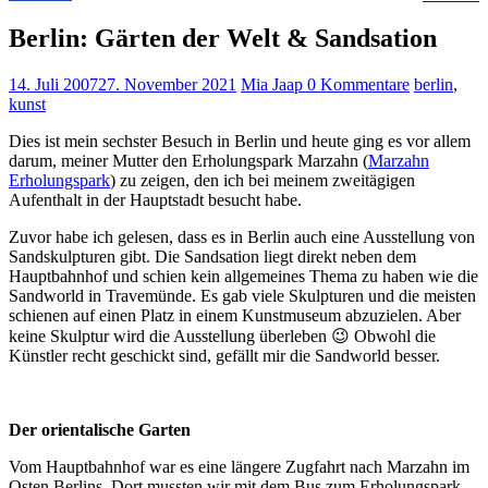
Berlin: Gärten der Welt & Sandsation
14. Juli 2007
27. November 2021
Mia Jaap
0 Kommentare
berlin
,
kunst
Dies ist mein sechster Besuch in Berlin und heute ging es vor allem
darum, meiner Mutter den Erholungspark Marzahn (
Marzahn
Erholungspark
) zu zeigen, den ich bei meinem zweitägigen
Aufenthalt in der Hauptstadt besucht habe.
Zuvor habe ich gelesen, dass es in Berlin auch eine Ausstellung von
Sandskulpturen gibt. Die Sandsation liegt direkt neben dem
Hauptbahnhof und schien kein allgemeines Thema zu haben wie die
Sandworld in Travemünde. Es gab viele Skulpturen und die meisten
schienen auf einen Platz in einem Kunstmuseum abzuzielen. Aber
keine Skulptur wird die Ausstellung überleben 😉 Obwohl die
Künstler recht geschickt sind, gefällt mir die Sandworld besser.
Der orientalische Garten
Vom Hauptbahnhof war es eine längere Zugfahrt nach Marzahn im
Osten Berlins. Dort mussten wir mit dem Bus zum Erholungspark