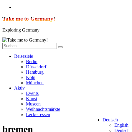
Zum
Inhalt
springen
Take me to Germany!
Exploring Germany
Reiseziele
Berlin
Düsseldorf
Hamburg
Köln
München
Aktiv
Events
Kunst
Museen
Weihnachtsmärkte
Lecker essen
Deutsch
English
bremen
Deutsch