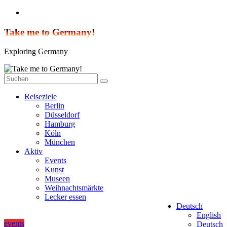
Zum
Inhalt
springen
Take me to Germany!
Exploring Germany
Reiseziele
Berlin
Düsseldorf
Hamburg
Köln
München
Aktiv
Events
Kunst
Museen
Weihnachtsmärkte
Lecker essen
Deutsch
English
events
Deutsch