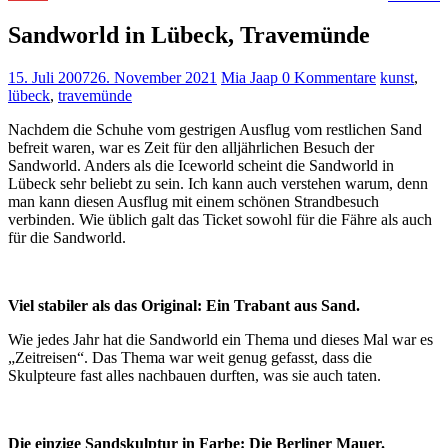
Sandworld in Lübeck, Travemünde
15. Juli 2007
26. November 2021
Mia Jaap
0 Kommentare
kunst
,
lübeck
,
travemünde
Nachdem die Schuhe vom gestrigen Ausflug vom restlichen Sand
befreit waren, war es Zeit für den alljährlichen Besuch der
Sandworld. Anders als die Iceworld scheint die Sandworld in
Lübeck sehr beliebt zu sein. Ich kann auch verstehen warum, denn
man kann diesen Ausflug mit einem schönen Strandbesuch
verbinden. Wie üblich galt das Ticket sowohl für die Fähre als auch
für die Sandworld.
Viel stabiler als das Original: Ein Trabant aus Sand.
Wie jedes Jahr hat die Sandworld ein Thema und dieses Mal war es
„Zeitreisen“. Das Thema war weit genug gefasst, dass die
Skulpteure fast alles nachbauen durften, was sie auch taten.
Die einzige Sandskulptur in Farbe: Die Berliner Mauer.