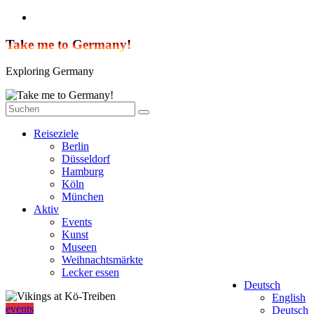
Zum
Inhalt
springen
Take me to Germany!
Exploring Germany
Reiseziele
Berlin
Düsseldorf
Hamburg
Köln
München
Aktiv
Events
Kunst
Museen
Weihnachtsmärkte
Lecker essen
Deutsch
English
events
Deutsch