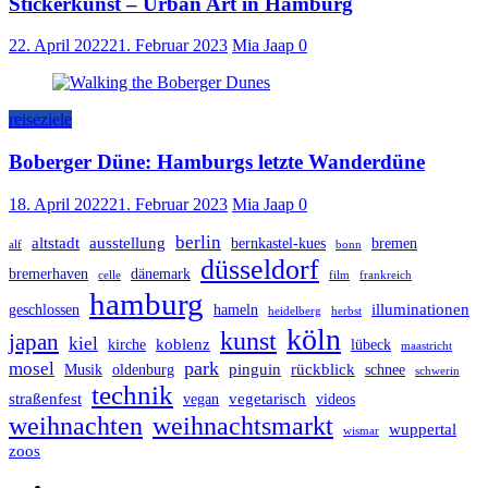
Stickerkunst – Urban Art in Hamburg
22. April 2022
21. Februar 2023
Mia Jaap
0
reiseziele
Boberger Düne: Hamburgs letzte Wanderdüne
18. April 2022
21. Februar 2023
Mia Jaap
0
berlin
altstadt
ausstellung
bernkastel-kues
bremen
alf
bonn
düsseldorf
bremerhaven
dänemark
celle
film
frankreich
hamburg
illuminationen
geschlossen
hameln
heidelberg
herbst
köln
kunst
japan
kiel
koblenz
kirche
lübeck
maastricht
park
mosel
pinguin
rückblick
Musik
oldenburg
schnee
schwerin
technik
straßenfest
vegetarisch
vegan
videos
weihnachten
weihnachtsmarkt
wuppertal
wismar
zoos