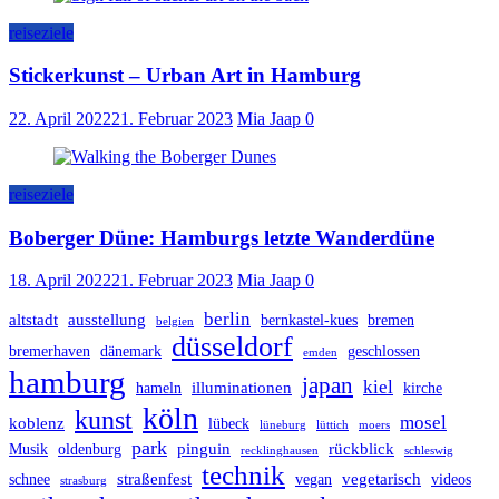
reiseziele
Stickerkunst – Urban Art in Hamburg
22. April 2022
21. Februar 2023
Mia Jaap
0
reiseziele
Boberger Düne: Hamburgs letzte Wanderdüne
18. April 2022
21. Februar 2023
Mia Jaap
0
berlin
altstadt
ausstellung
bernkastel-kues
bremen
belgien
düsseldorf
bremerhaven
dänemark
geschlossen
emden
hamburg
japan
kiel
illuminationen
hameln
kirche
köln
kunst
mosel
koblenz
lübeck
lüneburg
lüttich
moers
park
pinguin
rückblick
Musik
oldenburg
recklinghausen
schleswig
technik
straßenfest
vegetarisch
schnee
vegan
videos
strasburg