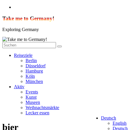
Zum
Inhalt
springen
Take me to Germany!
Exploring Germany
Reiseziele
Berlin
Düsseldorf
Hamburg
Köln
München
Aktiv
Events
Kunst
Museen
Weihnachtsmärkte
Lecker essen
Deutsch
English
bier
Deutsch