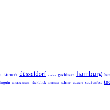
hamburg
düsseldorf
n
dänemark
geschlossen
ham
emden
te
inguin
rückblick
straßenfest
schnee
recklinghausen
schleswig
strasburg