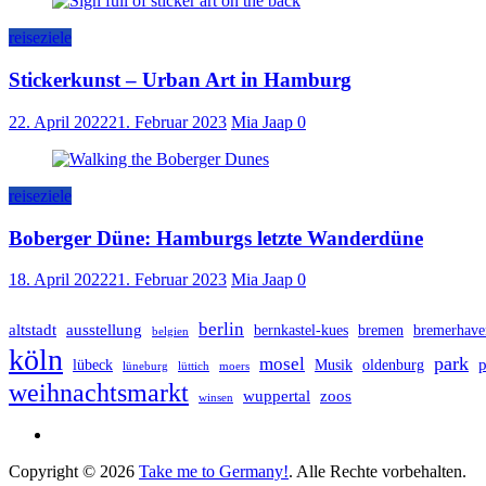
reiseziele
Stickerkunst – Urban Art in Hamburg
22. April 2022
21. Februar 2023
Mia Jaap
0
reiseziele
Boberger Düne: Hamburgs letzte Wanderdüne
18. April 2022
21. Februar 2023
Mia Jaap
0
berlin
altstadt
ausstellung
bernkastel-kues
bremen
bremerhave
belgien
köln
park
mosel
p
lübeck
Musik
oldenburg
lüneburg
lüttich
moers
weihnachtsmarkt
wuppertal
zoos
winsen
Copyright © 2026
Take me to Germany!
. Alle Rechte vorbehalten.