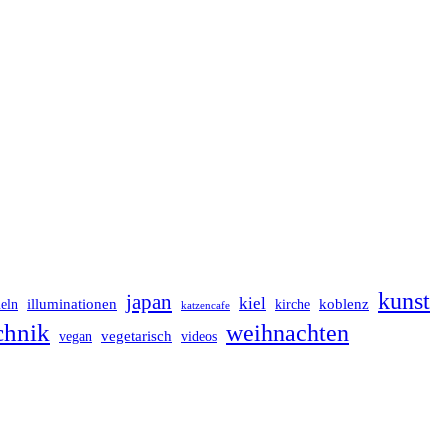
kunst
japan
kiel
illuminationen
koblenz
eln
kirche
katzencafe
chnik
weihnachten
vegetarisch
vegan
videos