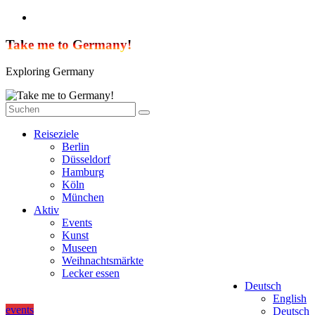
Zum
Inhalt
springen
Take me to Germany!
Exploring Germany
Reiseziele
Berlin
Düsseldorf
Hamburg
Köln
München
Aktiv
Events
Kunst
Museen
Weihnachtsmärkte
Lecker essen
Deutsch
English
events
Deutsch