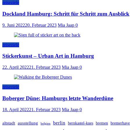
reiseziele
Dockland Hamburg: Schritt für Schritt zum Ausblick
9. Juni 2022
20. Februar 2023
Mia Jaap
0
reiseziele
Stickerkunst – Urban Art in Hamburg
22. April 2022
21. Februar 2023
Mia Jaap
0
reiseziele
Boberger Düne: Hamburgs letzte Wanderdüne
18. April 2022
21. Februar 2023
Mia Jaap
0
berlin
altstadt
ausstellung
bernkastel-kues
bremen
bremerhave
belgien