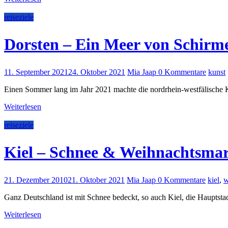
reiseziele
Dorsten – Ein Meer von Schirm
11. September 2021
24. Oktober 2021
Mia Jaap
0 Kommentare
kunst
Einen Sommer lang im Jahr 2021 machte die nordrhein-westfälische 
Weiterlesen
reiseziele
Kiel – Schnee & Weihnachtsma
21. Dezember 2010
21. Oktober 2021
Mia Jaap
0 Kommentare
kiel
,
w
Ganz Deutschland ist mit Schnee bedeckt, so auch Kiel, die Hauptstad
Weiterlesen